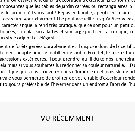
nt progressivement dans la décoration d’extérieur. Elles sont trè
 imposantes que les tables de jardin carrées ou rectangulaires. Si
ble de jardin qu’il vous faut ! Repas en famille, apéritif entre amis,
teck saura vous charmer ! Elle peut accueillir jusqu’à 6 convives
caractéristique la rend très pratique, que ce soit pour un petit o
tiquées, son plateau à lattes et son large pied central conique, ce
n style original et élégant.
ient de forêts gérées durablement et il dispose donc de la certific
tement adapté pour le mobilier de jardin. En effet, le Teck est u
agressions extérieures. Il peut prendre, au fil du temps, une tein
la mais si vous souhaitez lui redonner sa couleur naturelle, il f
 spécifique que vous trouverez dans n’importe quel magasin de br
stivale vous permettre de profiter de votre table d’extérieur ron
t toujours préférable de l’hiverner dans un endroit à l’abri de l’h
VU RÉCEMMENT