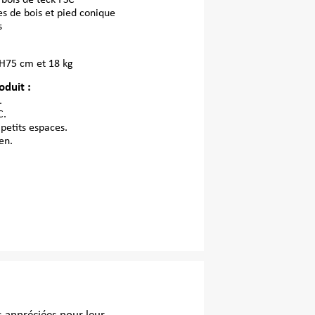
 bois de teck FSC
es de bois et pied conique
s
 H75 cm et 18 kg
oduit :
.
C.
 petits espaces.
en.
©ALINEA