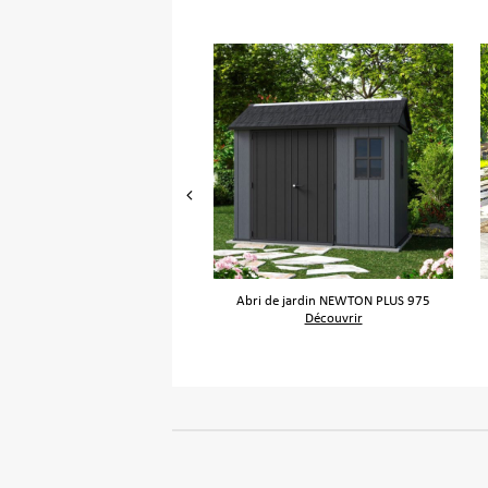
ire de jardin CORTINA ALTO
Abri de jardin NEWTON PLUS 975
Découvrir
Découvrir