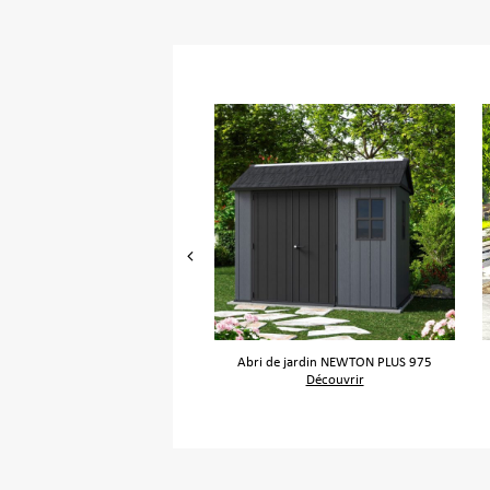
ire de jardin CORTINA ALTO
Abri de jardin NEWTON PLUS 975
Découvrir
Découvrir