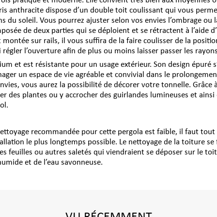
fois pratique et moderne. Elle convient très bien aux moyennes o
ris anthracite dispose d’un double toit coulissant qui vous permet
s du soleil. Vous pourrez ajuster selon vos envies l’ombrage ou l
mposée de deux parties qui se déploient et se rétractent à l’aide d
t montée sur rails, il vous suffira de la faire coulisser de la positi
régler l’ouverture afin de plus ou moins laisser passer les rayons
ium et est résistante pour un usage extérieur. Son design épuré s’
nager un espace de vie agréable et convivial dans le prolongemen
nvies, vous aurez la possibilité de décorer votre tonnelle. Grâce à
er des plantes ou y accrocher des guirlandes lumineuses et ainsi 
ol.
ettoyage recommandée pour cette pergola est faible, il faut tout
allation le plus longtemps possible. Le nettoyage de la toiture se 
les feuilles ou autres saletés qui viendraient se déposer sur le to
 humide et de l’eau savonneuse.