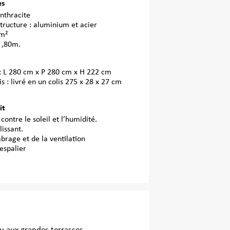
es
anthracite
tructure : aluminium et acier
8m²
2 ,80m.
: L 280 cm x P 280 cm x H 222 cm
s : livré en un colis 275 x 28 x 27 cm
it
contre le soleil et l’humidité.
lissant.
brage et de la ventilation
espalier