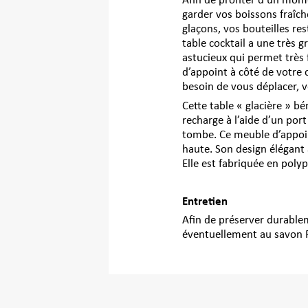
Afin de profiter d’un mome
garder vos boissons fraîc
glaçons, vos bouteilles re
table cocktail a une très 
astucieux qui permet très 
d’appoint à côté de votre 
besoin de vous déplacer, vo
Cette table « glacière » bé
recharge à l’aide d’un por
tombe. Ce meuble d’appoin
haute. Son design élégant a
Elle est fabriquée en poly
Entretien
Afin de préserver durablem
éventuellement au savon PH