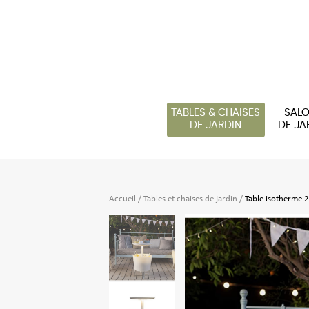
TABLES & CHAISES
SAL
DE JARDIN
DE JA
Accueil
/
Tables et chaises de jardin
/
Table isotherme 