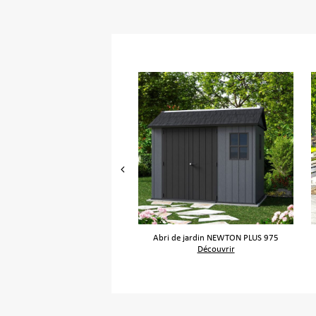
ire de jardin CORTINA ALTO
Abri de jardin NEWTON PLUS 975
Découvrir
Découvrir