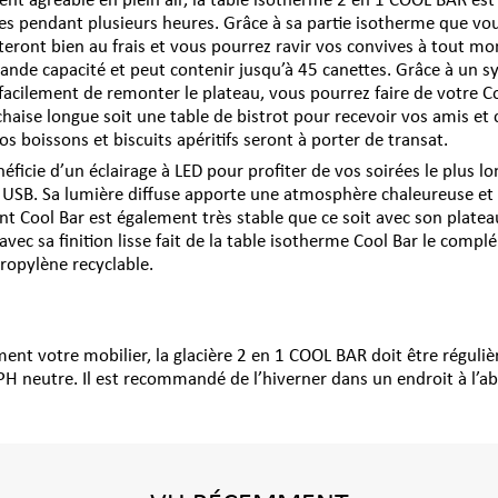
nt agréable en plein air, la table isotherme 2 en 1 COOL BAR est
hes pendant plusieurs heures. Grâce à sa partie isotherme que vo
steront bien au frais et vous pourrez ravir vos convives à tout m
grande capacité et peut contenir jusqu’à 45 canettes. Grâce à un 
facilement de remonter le plateau, vous pourrez faire de votre Co
chaise longue soit une table de bistrot pour recevoir vos amis et 
s boissons et biscuits apéritifs seront à porter de transat.
néficie d’un éclairage à LED pour profiter de vos soirées le plus l
t USB. Sa lumière diffuse apporte une atmosphère chaleureuse et 
t Cool Bar est également très stable que ce soit avec son platea
vec sa finition lisse fait de la table isotherme Cool Bar le compl
propylène recyclable.
ent votre mobilier, la glacière 2 en 1 COOL BAR doit être réguliè
 neutre. Il est recommandé de l’hiverner dans un endroit à l’abr